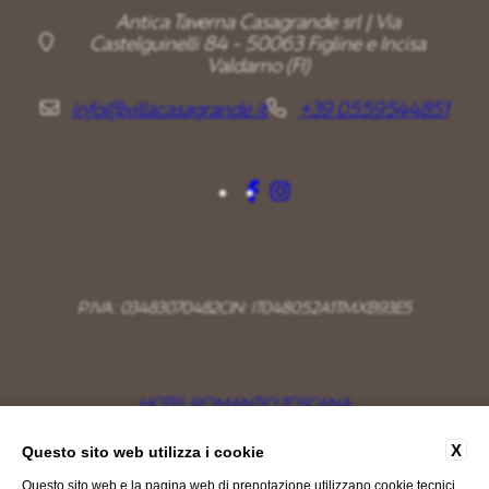
Antica Taverna Casagrande srl | Via
Castelguinelli 84 - 50063 Figline e Incisa
Valdarno (FI)
info@villacasagrande.it
+39 0559544851
P.IVA: 03483070482
CIN: IT048052A1TMXB93E5
HOTEL ROMANTICI TOSCANA
WEEK END BENESSERE TOSCANA
X
Questo sito web utilizza i cookie
Questo sito web e la pagina web di prenotazione utilizzano cookie tecnici