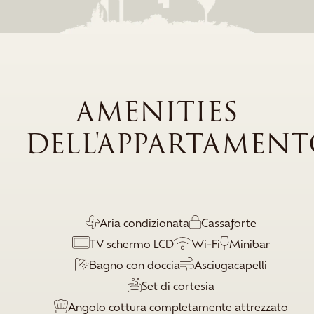
AMENITIES
DELL'APPARTAMEN
Aria condizionata
Cassaforte
TV schermo LCD
Wi-Fi
Minibar
Bagno con doccia
Asciugacapelli
Set di cortesia
Angolo cottura completamente attrezzato