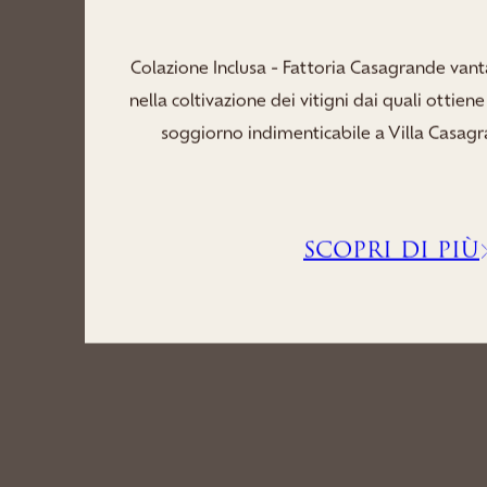
Concediti un soggiorno all’insegna del rela
della nostra Spa, dove saune rigeneranti, 
idromassaggio e aree relax ti invitano a dist
i...
SCOPRI DI PIÙ