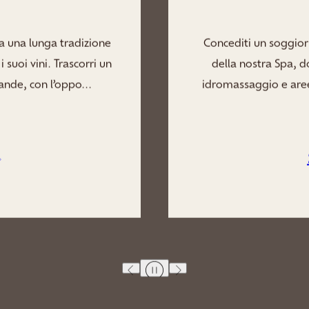
x nel santuario sereno
Arricchisci il tu
una tranquilla vasca
nell’abbraccio tranqui
enderti, rigenerarti e
dove massaggi rigen