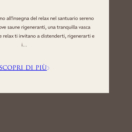
o soggiorno riconnettendo mente e corpo,
llo del santuario benessere della nostra villa,
eranti, saune rilassanti, una serena vasca
idromass...
SCOPRI DI PIÙ