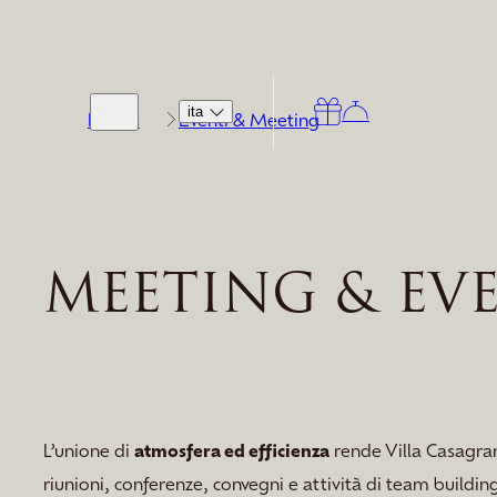
ita
Home
Eventi & Meeting
MEETING & EV
L’unione di
atmosfera ed efficienza
rende Villa Casagran
riunioni, conferenze, convegni e attività di team building