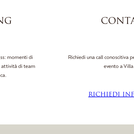
NG
CONTA
lass: momenti di
Richiedi una call conoscitiva 
 attività di team
evento a Vill
ca.
RICHIEDI IN