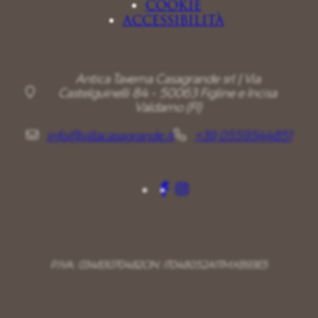
COOKIE
ACCESSIBILITÀ
Antica Taverna Casagrande srl | Via
Castelguinelli 84 - 50063 Figline e Incisa
Valdarno (FI)
info@villacasagrande.it
+39 0559544851
P.IVA: 03483070482
CIN: IT048052A1TMXB93E5