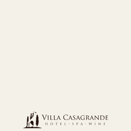
luce diversa, un
te raccontano storie
llato, i
ristoranti
 gli spazi dedicati al
essa
filosofia
re un
autentico rifugio di
 ospiti sono invitati a
con un senso più profondo
 da secoli di cultura e