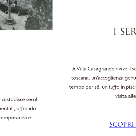
I SE
A Villa Casagrande rivive il s
toscana: un’accoglienza genui
tempo per sé: un tuffo in pisc
visita all
 custodisce secoli
imentali, offrendo
ontemporanea e
SCOPRI 